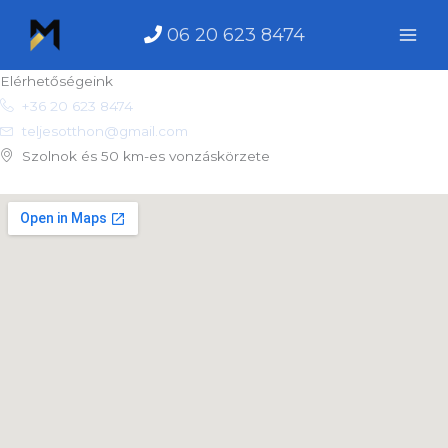
Skip
06 20 623 8474
Kapcsolat
to
content
Elérhetőségeink
+36 20 623 8474
teljesotthon@gmail.com
Szolnok és 50 km-es vonzáskörzete